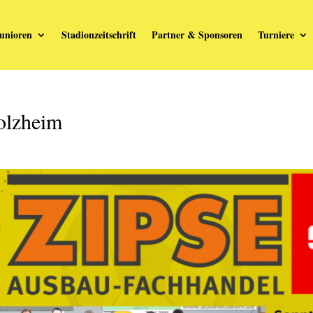
unioren
Stadionzeitschrift
Partner & Sponsoren
Turniere
olzheim